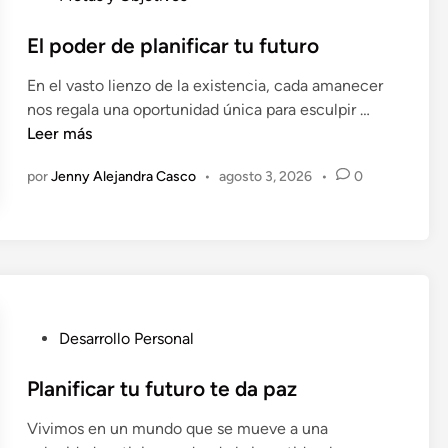
t
i
u
u
t
b
El poder de planificar tu futuro
v
o
l
i
y
En el vasto lienzo de la existencia, cada amanecer
i
s
p
E
nos regala una oportunidad única para esculpir …
c
i
a
l
Leer más
a
ó
s
p
d
n
por
Jenny Alejandra Casco
•
agosto 3, 2026
•
0
i
o
o
p
ó
d
e
e
n
e
n
r
.
r
s
d
o
e
n
p
P
Desarrollo Personal
a
l
u
l
a
b
Planificar tu futuro te da paz
c
n
l
a
i
Vivimos en un mundo que se mueve a una
i
d
f