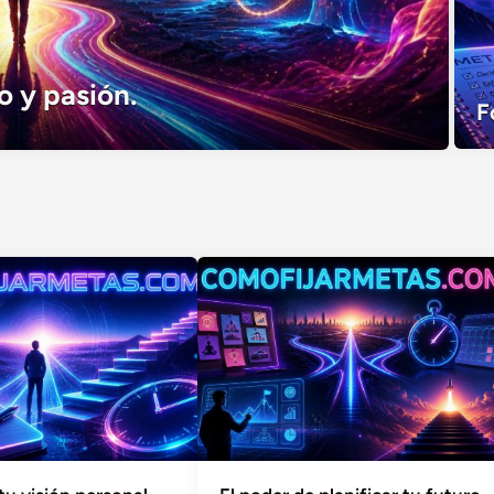
o y pasión.
F