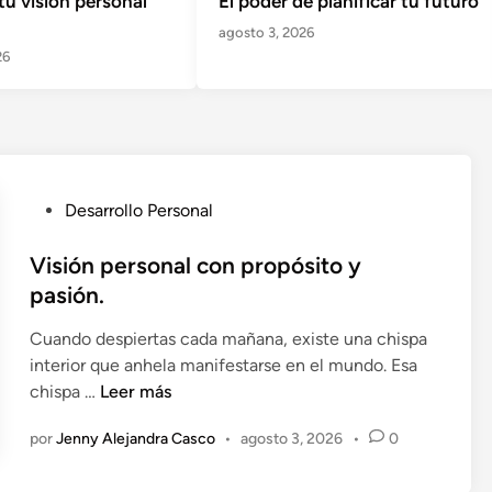
tu visión personal
El poder de planificar tu futuro
agosto 3, 2026
26
P
Desarrollo Personal
u
b
Visión personal con propósito y
l
pasión.
i
Cuando despiertas cada mañana, existe una chispa
c
interior que anhela manifestarse en el mundo. Esa
a
V
chispa …
Leer más
d
i
o
por
Jenny Alejandra Casco
•
agosto 3, 2026
•
0
s
e
i
n