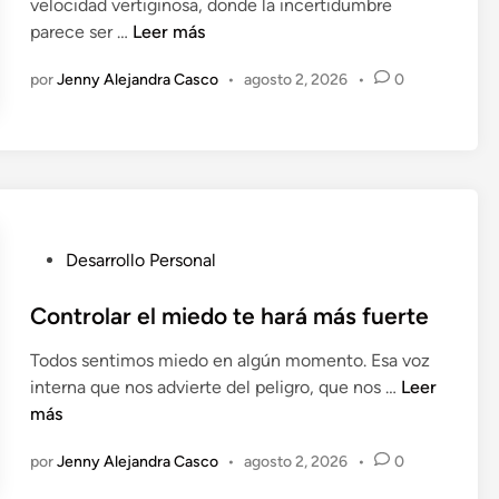
velocidad vertiginosa, donde la incertidumbre
c
a
i
P
parece ser …
Leer más
a
d
c
l
d
í
a
por
Jenny Alejandra Casco
•
agosto 2, 2026
•
0
a
o
a
r
n
e
.
t
i
n
u
f
f
i
u
c
t
a
P
Desarrollo Personal
u
r
u
r
t
b
Controlar el miedo te hará más fuerte
o
u
l
f
Todos sentimos miedo en algún momento. Esa voz
i
u
C
interna que nos advierte del peligro, que nos …
Leer
c
t
o
más
a
u
n
d
r
por
Jenny Alejandra Casco
•
agosto 2, 2026
•
0
t
o
o
r