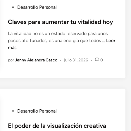
á
a
P
Desarrollo Personal
s
c
u
f
o
b
Claves para aumentar tu vitalidad hoy
u
n
l
e
La vitalidad no es un estado reservado para unos
t
i
r
C
pocos afortunados; es una energía que todos …
Leer
r
c
t
l
más
o
a
e
a
l
d
por
Jenny Alejandra Casco
•
julio 31, 2026
•
0
v
a
o
e
r
e
s
e
n
p
l
a
m
r
i
a
e
a
P
Desarrollo Personal
d
u
u
o
m
b
El poder de la visualización creativa
h