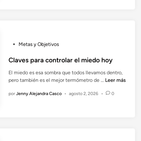
e
t
o
n
e
l
d
a
a
r
p
e
a
l
P
Metas y Objetivos
z
m
u
i
b
Claves para controlar el miedo hoy
e
l
El miedo es esa sombra que todos llevamos dentro,
d
i
C
pero también es el mejor termómetro de …
Leer más
o
c
l
t
a
por
Jenny Alejandra Casco
•
agosto 2, 2026
•
0
a
e
d
v
h
o
e
a
e
s
r
n
p
á
a
m
r