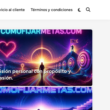
Cambiar
icio al cliente
Términos y condiciones
Abrir
a
búsqueda
modo
oscuro
isión personal con propósito y
asión.