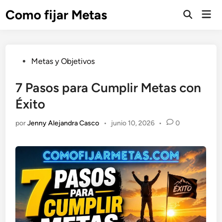
Saltar
Como fijar Metas
Men
al
Abrir
prin
búsqueda
contenido
Publicado
Metas y Objetivos
en
7 Pasos para Cumplir Metas con
Éxito
por
Jenny Alejandra Casco
•
junio 10, 2026
•
0