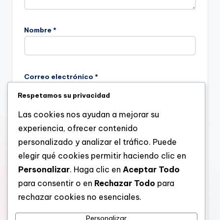
Nombre
*
Correo electrónico
*
Respetamos su privacidad
Las cookies nos ayudan a mejorar su
Web
experiencia, ofrecer contenido
personalizado y analizar el tráfico. Puede
elegir qué cookies permitir haciendo clic en
Personalizar
. Haga clic en
Aceptar Todo
Guarda mi nombre, correo electrónico y web en este
navegador para la próxima vez que comente.
para consentir o en
Rechazar Todo
para
rechazar cookies no esenciales.
Personalizar