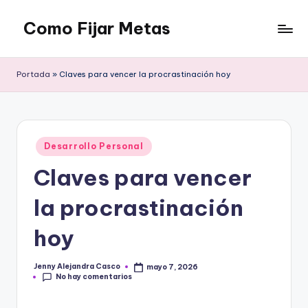
Como Fijar Metas
Saltar
al
Técnicas
contenido
para
Portada
»
Claves para vencer la procrastinación hoy
establecer
y
lograr
metas.
Publicado
Desarrollo Personal
en
Claves para vencer
la procrastinación
hoy
Jenny Alejandra Casco
mayo 7, 2026
Publicado
No hay comentarios
por