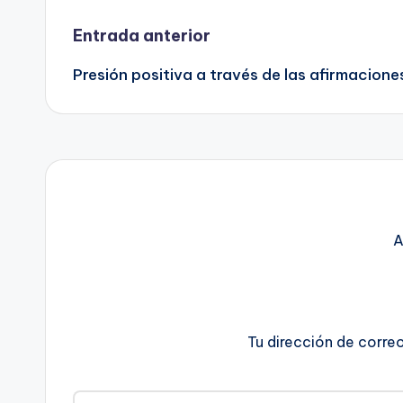
Navegación
Entrada anterior
Presión positiva a través de las afirmacione
de
entradas
A
Tu dirección de corre