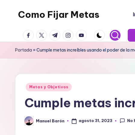
Como Fijar Metas
Saltar
al
Técnicas
contenido
facebook.com
twitter.com
t.me
instagram.com
youtube.com
para
establecer
Portada
»
Cumple metas increíbles usando el poder de la 
y
lograr
metas.
Publicado
Metas y Objetivos
en
Cumple metas incr
No 
agosto 31, 2023
Manuel Barón
Publicado
por