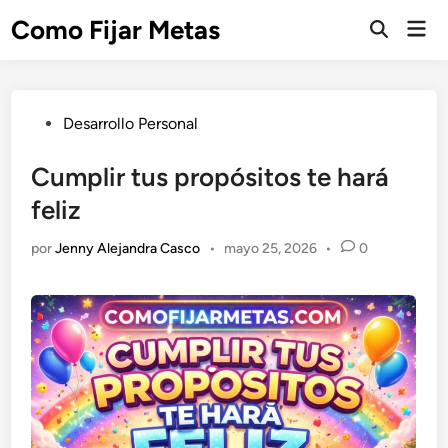
Saltar
Como Fijar Metas
Men
al
Abrir
prin
búsqueda
contenido
Publicado
Desarrollo Personal
en
Cumplir tus propósitos te hará
feliz
por
Jenny Alejandra Casco
•
mayo 25, 2026
•
0