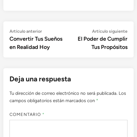
Navegación
Artículo
Artí
Artículo anterior
Artículo siguiente
anterior:
sigu
Convertir Tus Sueños
El Poder de Cumplir
de
en Realidad Hoy
Tus Propósitos
entradas
Deja una respuesta
Tu dirección de correo electrónico no será publicada.
Los
campos obligatorios están marcados con
*
COMENTARIO
*