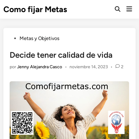
Saltar
Como fijar Metas
Men
al
Abrir
prin
búsqueda
contenido
Publicado
Metas y Objetivos
en
Decide tener calidad de vida
por
Jenny Alejandra Casco
•
noviembre 14, 2023
•
2