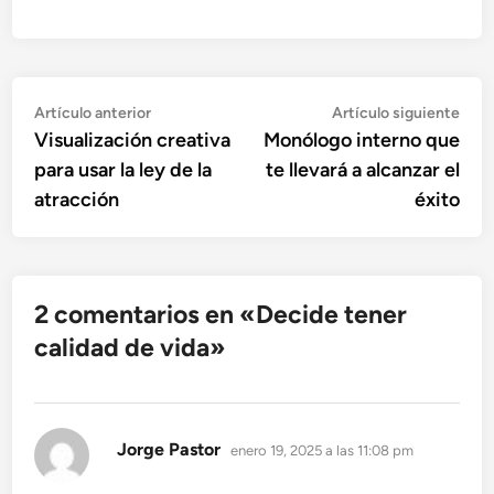
Navegación
Artículo
Artí
Artículo anterior
Artículo siguiente
anterior:
sigu
Visualización creativa
Monólogo interno que
de
para usar la ley de la
te llevará a alcanzar el
entradas
atracción
éxito
2 comentarios en «
Decide tener
calidad de vida
»
dice:
Jorge Pastor
enero 19, 2025 a las 11:08 pm