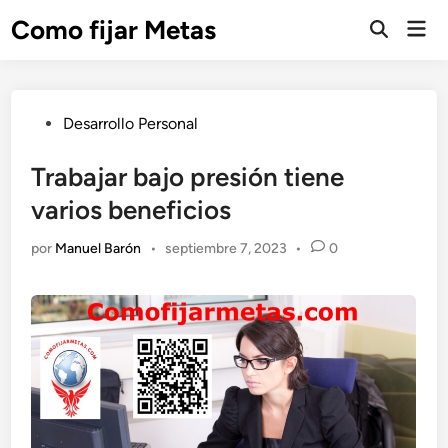
Saltar
Como fijar Metas
Men
al
Abrir
prin
búsqueda
contenido
Publicado
Desarrollo Personal
en
Trabajar bajo presión tiene
varios beneficios
por
Manuel Barón
•
septiembre 7, 2023
•
0