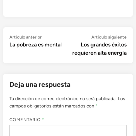
Navegación
Artículo
Artí
Artículo anterior
Artículo siguiente
anterior:
sigu
La pobreza es mental
Los grandes éxitos
de
requieren alta energía
entradas
Deja una respuesta
Tu dirección de correo electrónico no será publicada.
Los
campos obligatorios están marcados con
*
COMENTARIO
*