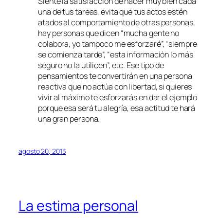
Siente la satisfacción de hacer muy bien cada
una de tus tareas, evita que tus actos estén
atados al comportamiento de otras personas,
hay personas que dicen “mucha gente no
colabora, yo tampoco me esforzaré”, “siempre
se comienza tarde”, “esta información lo más
seguro no la utilicen”, etc. Ese tipo de
pensamientos te convertirán en una persona
reactiva que no actúa con libertad, si quieres
vivir al máximo te esforzarás en dar el ejemplo
porque esa será tu alegría, esa actitud te hará
una gran persona.
agosto 20, 2013
La estima personal