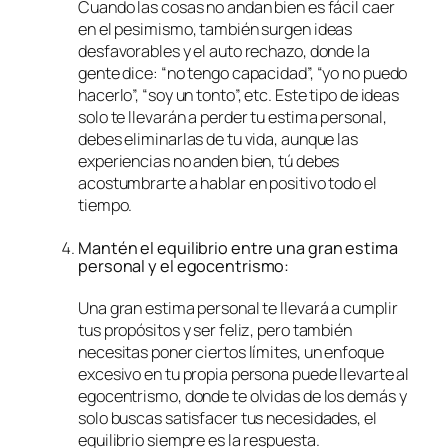
Cuando las cosas no andan bien es fácil caer
en el pesimismo, también surgen ideas
desfavorables y el auto rechazo, donde la
gente dice: “no tengo capacidad”, “yo no puedo
hacerlo”, “soy un tonto”, etc. Este tipo de ideas
solo te llevarán a perder tu estima personal,
debes eliminarlas de tu vida, aunque las
experiencias no anden bien, tú debes
acostumbrarte a hablar en positivo todo el
tiempo.
Mantén el equilibrio entre una gran estima
personal y el egocentrismo:
Una gran estima personal te llevará a cumplir
tus propósitos y ser feliz, pero también
necesitas poner ciertos límites, un enfoque
excesivo en tu propia persona puede llevarte al
egocentrismo, donde te olvidas de los demás y
solo buscas satisfacer tus necesidades, el
equilibrio siempre es la respuesta.