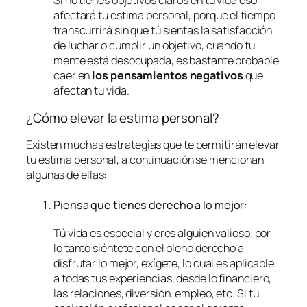
Si no tienes objetivos claros en tu vida eso
afectará tu estima personal, porque el tiempo
transcurrirá sin que tú sientas la satisfacción
de luchar o cumplir un objetivo, cuando tu
mente está desocupada, es bastante probable
caer en
los pensamientos negativos
que
afectan tu vida.
¿Cómo elevar la estima personal?
Existen muchas estrategias que te permitirán elevar
tu estima personal, a continuación se mencionan
algunas de ellas:
Piensa que tienes derecho a lo mejor:
Tú vida es especial y eres alguien valioso, por
lo tanto siéntete con el pleno derecho a
disfrutar lo mejor, exígete, lo cual es aplicable
a todas tus experiencias, desde lo financiero,
las relaciones, diversión, empleo, etc. Si tu