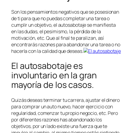
Son los pensamientos negativos que se posesionan
de ti para que no puedas completar una tarea o
cumplir un objetivo, el autosabotaje se manifiesta
en las dudas, el pesimismo, la pérdida de la
motivación, etc. Que al final te paralizan, así
encontrarás razones para abandonar una tarea o no
hacerla con la calidad que deseas.
El autosabotaje es
involuntario en la gran
mayoría de los casos.
Quizás deseas terminar tu carrera, ajustar el dinero
para comprar un auto nuevo, hacer ejercicio con
regularidad, comenzar tu propio negocio, etc. Pero
por diferentes razones has abandonado los
objetivos, por un lado existe una fuerza que te
impulsa al cambio, al mismo tiempo estás sintiendo