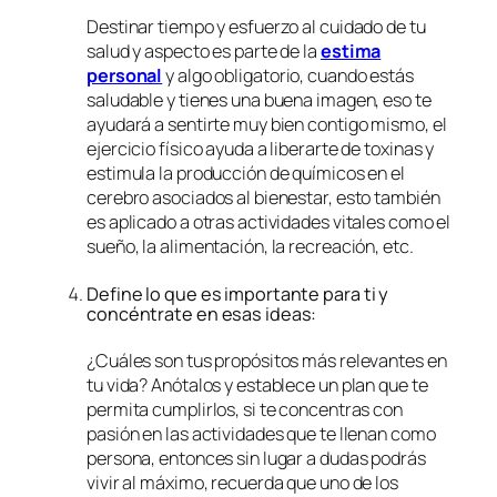
Destinar tiempo y esfuerzo al cuidado de tu
salud y aspecto es parte de la
estima
personal
y algo obligatorio, cuando estás
saludable y tienes una buena imagen, eso te
ayudará a sentirte muy bien contigo mismo, el
ejercicio físico ayuda a liberarte de toxinas y
estimula la producción de químicos en el
cerebro asociados al bienestar, esto también
es aplicado a otras actividades vitales como el
sueño, la alimentación, la recreación, etc.
Define lo que es importante para ti y
concéntrate en esas ideas:
¿Cuáles son tus propósitos más relevantes en
tu vida? Anótalos y establece un plan que te
permita cumplirlos, si te concentras con
pasión en las actividades que te llenan como
persona, entonces sin lugar a dudas podrás
vivir al máximo, recuerda que uno de los