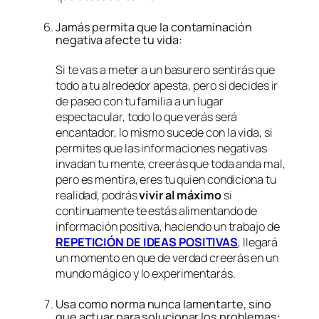
Jamás permita que la contaminación
negativa afecte tu vida:
Si te vas a meter a un basurero sentirás que
todo a tu alrededor apesta, pero si decides ir
de paseo con tu familia a un lugar
espectacular, todo lo que verás será
encantador, lo mismo sucede con la vida, si
permites que las informaciones negativas
invadan tu mente, creerás que toda anda mal,
pero es mentira, eres tu quien condiciona tu
realidad, podrás
vivir al máximo
si
continuamente te estás alimentando de
información positiva, haciendo un trabajo de
REPETICIÓN DE IDEAS POSITIVAS
, llegará
un momento en que de verdad creerás en un
mundo mágico y lo experimentarás.
Usa como norma nunca lamentarte, sino
que actuar para solucionar los problemas: