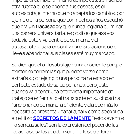
otra fuerza que se opone a tus deseos, es el
autosabotaje interno que no acepta los cambios, por
ejemplo una persona que por muchos años escuchó
que era
un fracasado
y que nunca lograría culminar
una carrera universitaria, es posible que esa voz
todavía esté viva dentro de su mente y el
autosabotaje para encontrar una situación que lo
lleve a abandonar sus clases esté muy marcado.
Se dice que el autosabotaje es inconsciente porque
existen experiencias que pueden verse como
extrañas, por ejemplo una persona ha estado en
perfecto estado de salud por años, pero justo
cuando va a tener una entrevista importante de
trabajo se enferma, o el transporte en su ciudad ha
funcionando de manera eficiente y día que más lo
necesita se presenta una falla, tal y como se explica
en el libro
SECRETOS DE LA MENTE
“estos eventos
no son casuales”, son la expresión del poder de las
ideas, las cuales pueden ser difíciles de alterar