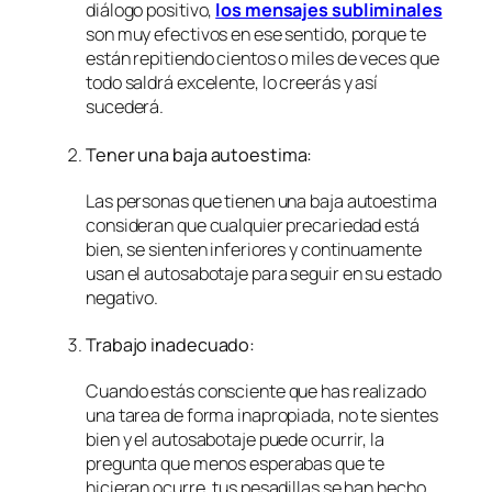
diálogo positivo,
los mensajes subliminales
son muy efectivos en ese sentido, porque te
están repitiendo cientos o miles de veces que
todo saldrá excelente, lo creerás y así
sucederá.
Tener una baja autoestima:
Las personas que tienen una baja autoestima
consideran que cualquier precariedad está
bien, se sienten inferiores y continuamente
usan el autosabotaje para seguir en su estado
negativo.
Trabajo inadecuado:
Cuando estás consciente que has realizado
una tarea de forma inapropiada, no te sientes
bien y el autosabotaje puede ocurrir, la
pregunta que menos esperabas que te
hicieran ocurre, tus pesadillas se han hecho