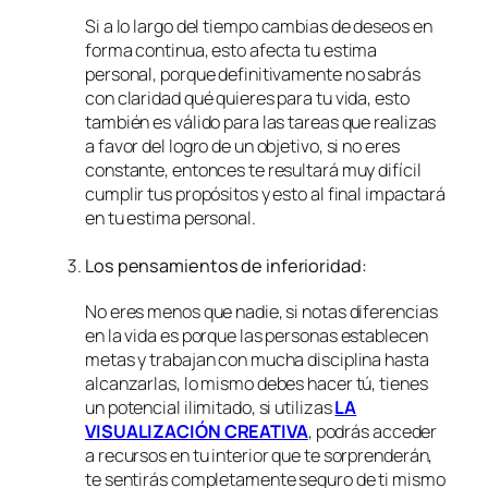
Si a lo largo del tiempo cambias de deseos en
forma continua, esto afecta tu estima
personal, porque definitivamente no sabrás
con claridad qué quieres para tu vida, esto
también es válido para las tareas que realizas
a favor del logro de un objetivo, si no eres
constante, entonces te resultará muy difícil
cumplir tus propósitos y esto al final impactará
en tu estima personal.
Los pensamientos de inferioridad:
No eres menos que nadie, si notas diferencias
en la vida es porque las personas establecen
metas y trabajan con mucha disciplina hasta
alcanzarlas, lo mismo debes hacer tú, tienes
un potencial ilimitado, si utilizas
LA
VISUALIZACIÓN CREATIVA
, podrás acceder
a recursos en tu interior que te sorprenderán,
te sentirás completamente seguro de ti mismo