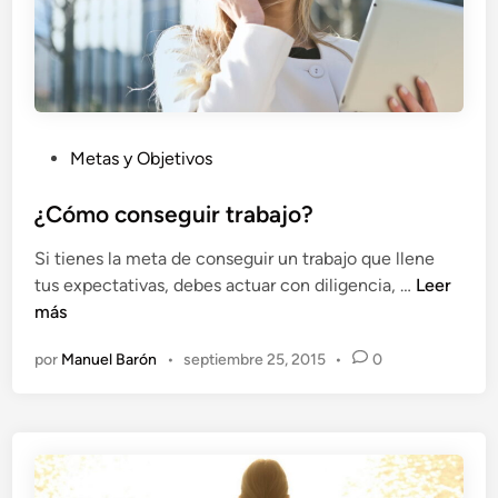
a
a
l
c
a
m
P
Metas y Objetivos
b
u
i
b
¿Cómo conseguir trabajo?
o
l
Si tienes la meta de conseguir un trabajo que llene
i
¿
tus expectativas, debes actuar con diligencia, …
Leer
c
C
más
a
ó
d
por
Manuel Barón
•
septiembre 25, 2015
•
0
m
o
o
e
c
n
o
n
s