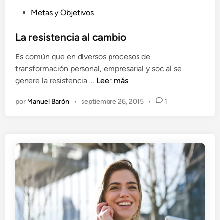
P
Metas y Objetivos
u
b
La resistencia al cambio
l
Es común que en diversos procesos de
i
transformación personal, empresarial y social se
c
L
genere la resistencia …
Leer más
a
a
d
por
Manuel Barón
•
septiembre 26, 2015
•
1
r
o
e
e
s
n
i
s
t
e
n
c
i