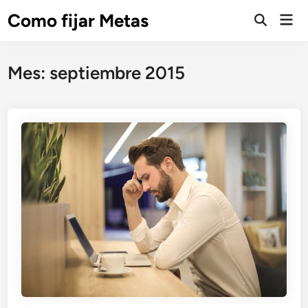
Saltar
Como fijar Metas
Men
al
Abrir
prin
búsqueda
contenido
Mes:
septiembre 2015