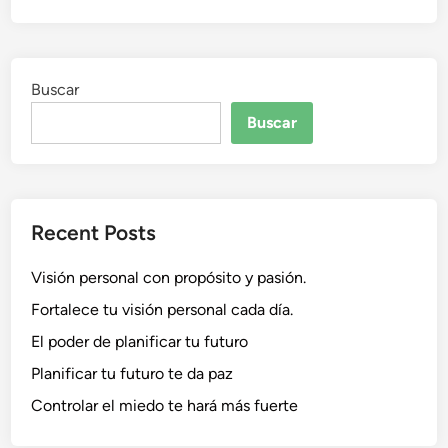
o
a
e
t
n
e
Buscar
l
a
Buscar
a
n
s
i
Recent Posts
e
d
Visión personal con propósito y pasión.
a
d
Fortalece tu visión personal cada día.
El poder de planificar tu futuro
Planificar tu futuro te da paz
Controlar el miedo te hará más fuerte