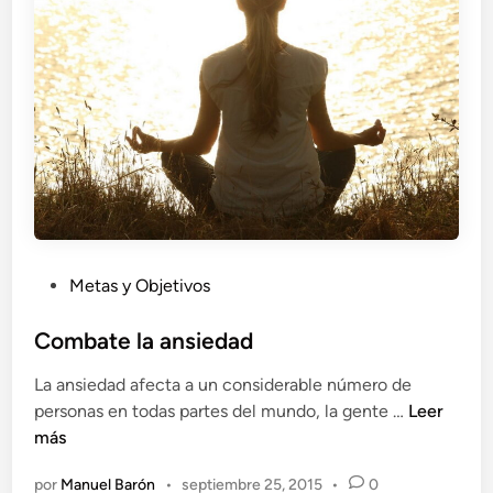
e
g
u
i
r
t
r
a
b
a
P
Metas y Objetivos
j
u
o
b
Combate la ansiedad
?
l
La ansiedad afecta a un considerable número de
i
C
personas en todas partes del mundo, la gente …
Leer
c
o
más
a
m
d
por
Manuel Barón
•
septiembre 25, 2015
•
0
b