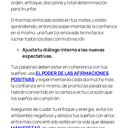
orden, enfoque, disciplina y total determinación
para triunfar.
Entre más enfocado estés en tus metas y estés
aprendiendo, entonces experimentarás la confianza
en sí mismo, una fuerza renovada te invitará a
luchar todos los días con motivación.
Ajusta tu diálogo interno a las nuevas
expectativas.
Tus palabras deben estar en coherencia con tus
sueños, usa
EL PODER DE LAS AFIRMACIONES
POSITIVAS
y experimentarás cada día mucho más
la confianza en ti mismo, de pronto las palabras se
habrán convertido en la certeza en tu corazón que
los sueños se cumplirán.
Asegúrate de cuidar tu enfoque y energía, evita los
ambientes negativos y abraza tus sueños con amor,
entre más concentrado estés en la vida que deseas