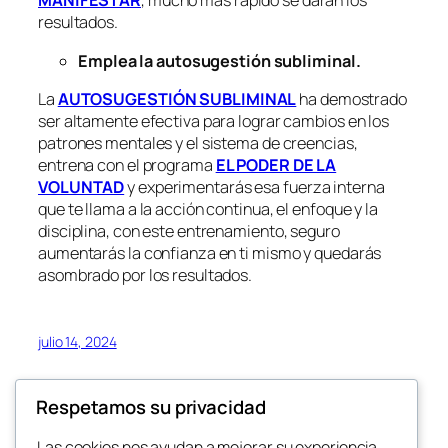
MANIFESTAR
, mucho más rápido se darán los
resultados.
Emplea la autosugestión subliminal.
La
AUTOSUGESTIÓN SUBLIMINAL
ha demostrado
ser altamente efectiva para lograr cambios en los
patrones mentales y el sistema de creencias,
entrena con el programa
EL PODER DE LA
VOLUNTAD
y experimentarás esa fuerza interna
que te llama a la acción continua, el enfoque y la
disciplina, con este entrenamiento, seguro
aumentarás la confianza en ti mismo y quedarás
asombrado por los resultados.
julio 14, 2024
Respetamos su privacidad
Las cookies nos ayudan a mejorar su experiencia,