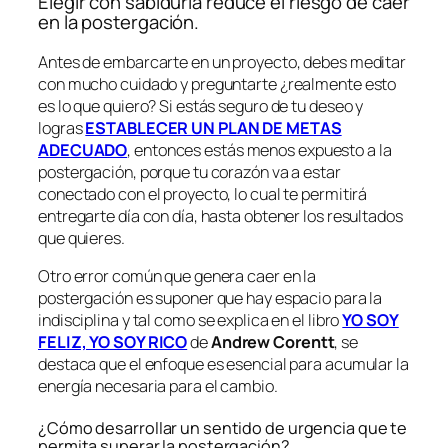
Elegir con sabiduría reduce el riesgo de caer
en la postergación.
Antes de embarcarte en un proyecto, debes meditar
con mucho cuidado y preguntarte ¿realmente esto
es lo que quiero? Si estás seguro de tu deseo y
logras
ESTABLECER UN PLAN DE METAS
ADECUADO
, entonces estás menos expuesto a la
postergación, porque tu corazón va a estar
conectado con el proyecto, lo cual te permitirá
entregarte día con día, hasta obtener los resultados
que quieres.
Otro error común que genera caer en la
postergación es suponer que hay espacio para la
indisciplina y tal como se explica en el libro
YO SOY
FELIZ, YO SOY RICO
de
Andrew Corentt
, se
destaca que el enfoque es esencial para acumular la
energía necesaria para el cambio.
¿Cómo desarrollar un sentido de urgencia que te
permita superar la postergación?