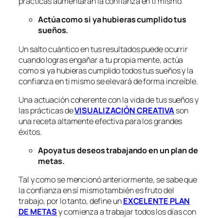
prácticas aumentarán la confianza en ti mismo.
Actúa como si ya hubieras cumplido tus
sueños.
Un salto cuántico en tus resultados puede ocurrir
cuando logras engañar a tu propia mente, actúa
como si ya hubieras cumplido todos tus sueños y la
confianza en ti mismo se elevará de forma increíble.
Una actuación coherente con la vida de tus sueños y
las prácticas de
VISUALIZACIÓN CREATIVA
son
una receta altamente efectiva para los grandes
éxitos.
Apoya tus deseos trabajando en un plan de
metas.
Tal y como se mencionó anteriormente, se sabe que
la confianza en sí mismo también es fruto del
trabajo, por lo tanto, define un
EXCELENTE PLAN
DE METAS
y comienza a trabajar todos los días con