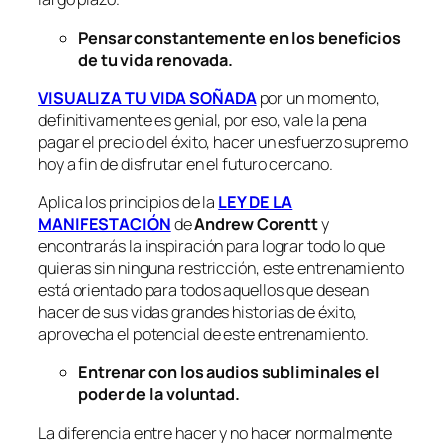
Pensar constantemente en los beneficios
de tu vida renovada.
VISUALIZA TU VIDA SOÑADA
por un momento,
definitivamente es genial, por eso, vale la pena
pagar el precio del éxito, hacer un esfuerzo supremo
hoy a fin de disfrutar en el futuro cercano.
Aplica los principios de la
LEY DE LA
MANIFESTACIÓN
de
Andrew Corentt
y
encontrarás la inspiración para lograr todo lo que
quieras sin ninguna restricción, este entrenamiento
está orientado para todos aquellos que desean
hacer de sus vidas grandes historias de éxito,
aprovecha el potencial de este entrenamiento.
Entrenar con los audios subliminales el
poder de la voluntad.
La diferencia entre hacer y no hacer normalmente