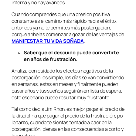
interna y no hay avances.
Cuando comprendes que una presión positiva
constante es el camino más rápido hacia el éxito,
entonces ya no te permites más postergación,
porque anhelas comenzar a gozar de las ventajas de
MANIFESTAR TU VIDA SOÑADA
.
Saber que el descuido puede convertirte
en años de frustración.
Analiza con cuidado los efectos negativos de la
postergación, es simple, los días se van convirtiendo
en semanas, estas en meses y finalmente pueden
pasar años y tus sueños seguirán en lista de espera,
este escenario puede resultar muy frustrante.
Tal como decía Jim Rhon, es mejor pagar el precio de
la disciplina que pagar el precio de la frustración, por
lo tanto, cuando te sientas tentado a caer en la
postergación, piensa en las consecuencias a corto y
largo plazo.