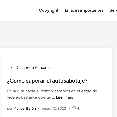
Copyright
Enlaces importantes
Serv
P
Desarrollo Personal
u
b
¿Cómo superar el autosabotaje?
l
En la ruta hacia el éxito y cambios en el estilo de
i
¿
vida es bastante común …
Leer más
c
C
a
por
Manuel Barón
•
enero 12, 2022
•
4
ó
d
m