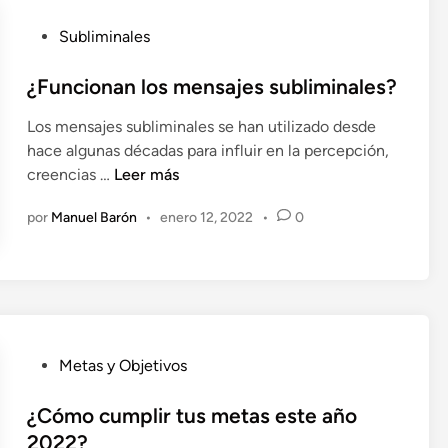
z
t
a
a
P
Subliminales
c
j
u
i
e
b
¿Funcionan los mensajes subliminales?
ó
?
l
n
Los mensajes subliminales se han utilizado desde
i
c
hace algunas décadas para influir en la percepción,
c
r
¿
creencias …
Leer más
a
e
F
d
a
por
Manuel Barón
•
enero 12, 2022
•
0
u
o
t
n
e
i
c
n
v
i
a
o
p
n
a
P
a
Metas y Objetivos
r
u
n
a
b
¿Cómo cumplir tus metas este año
l
m
l
o
2022?