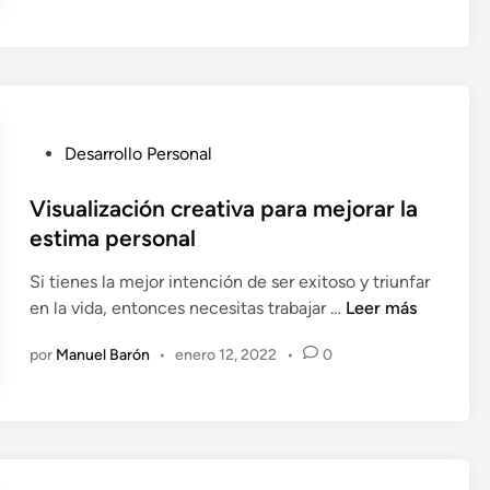
o
o
e
s
n
u
p
e
P
r
Desarrollo Personal
u
a
b
Visualización creativa para mejorar la
r
l
e
estima personal
i
l
Si tienes la mejor intención de ser exitoso y triunfar
c
a
V
en la vida, entonces necesitas trabajar …
Leer más
a
u
i
d
t
por
Manuel Barón
•
enero 12, 2022
•
0
s
o
o
u
e
s
a
n
a
l
b
i
o