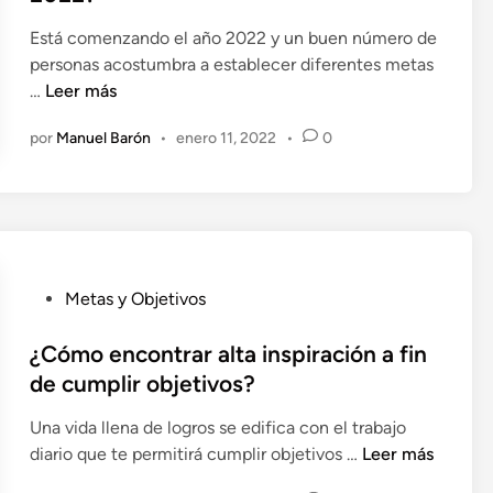
e
i
s
j
Está comenzando el año 2022 y un buen número de
c
m
o
personas acostumbra a establecer diferentes metas
a
e
r
¿
…
Leer más
d
n
a
C
o
s
por
Manuel Barón
•
enero 11, 2022
•
0
r
ó
e
a
l
m
n
j
a
o
e
e
c
s
s
u
s
t
m
u
P
Metas y Objetivos
i
p
b
u
m
l
l
b
¿Cómo encontrar alta inspiración a fin
a
i
i
l
p
r
de cumplir objetivos?
m
i
e
t
i
Una vida llena de logros se edifica con el trabajo
c
r
u
n
¿
diario que te permitirá cumplir objetivos …
Leer más
a
s
s
a
C
d
o
m
l