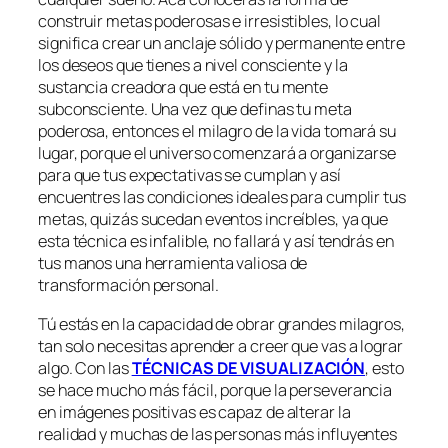
construir metas poderosas e irresistibles, lo cual
significa crear un anclaje sólido y permanente entre
los deseos que tienes a nivel consciente y la
sustancia creadora que está en tu mente
subconsciente. Una vez que definas tu meta
poderosa, entonces el milagro de la vida tomará su
lugar, porque el universo comenzará a organizarse
para que tus expectativas se cumplan y así
encuentres las condiciones ideales para cumplir tus
metas, quizás sucedan eventos increíbles, ya que
esta técnica es infalible, no fallará y así tendrás en
tus manos una herramienta valiosa de
transformación personal.
Tú estás en la capacidad de obrar grandes milagros,
tan solo necesitas aprender a creer que vas a lograr
algo. Con las
TÉCNICAS DE VISUALIZACIÓN
, esto
se hace mucho más fácil, porque la perseverancia
en imágenes positivas es capaz de alterar la
realidad y muchas de las personas más influyentes