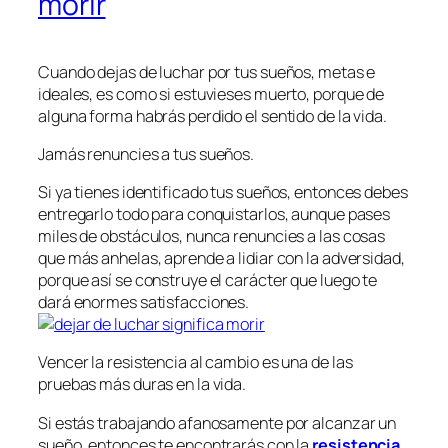
morir
Cuando dejas de luchar por tus sueños, metas e
ideales, es como si estuvieses muerto, porque de
alguna forma habrás perdido el sentido de la vida.
Jamás renuncies a tus sueños.
Si ya tienes identificado tus sueños, entonces debes
entregarlo todo para conquistarlos, aunque pases
miles de obstáculos, nunca renuncies a las cosas
que más anhelas, aprende a lidiar con la adversidad,
porque así se construye el carácter que luego te
dará enormes satisfacciones.
Vencer la resistencia al cambio es una de las
pruebas más duras en la vida.
Si estás trabajando afanosamente por alcanzar un
sueño, entonces te encontrarás con la
resistencia