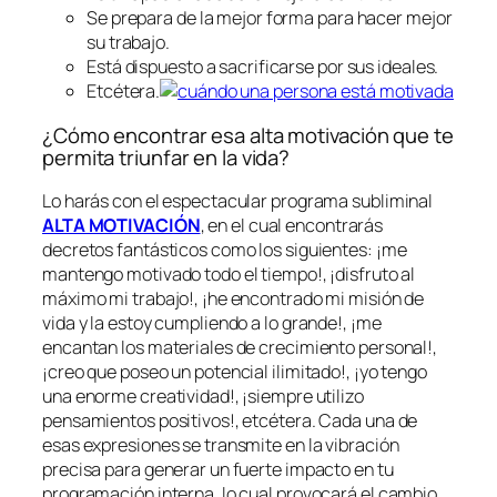
Se prepara de la mejor forma para hacer mejor
su trabajo.
Está dispuesto a sacrificarse por sus ideales.
Etcétera.
¿Cómo encontrar esa alta motivación que te
permita triunfar en la vida?
Lo harás con el espectacular programa subliminal
ALTA MOTIVACIÓN
, en el cual encontrarás
decretos fantásticos como los siguientes: ¡me
mantengo motivado todo el tiempo!, ¡disfruto al
máximo mi trabajo!, ¡he encontrado mi misión de
vida y la estoy cumpliendo a lo grande!, ¡me
encantan los materiales de crecimiento personal!,
¡creo que poseo un potencial ilimitado!, ¡yo tengo
una enorme creatividad!, ¡siempre utilizo
pensamientos positivos!, etcétera. Cada una de
esas expresiones se transmite en la vibración
precisa para generar un fuerte impacto en tu
programación interna, lo cual provocará el cambio