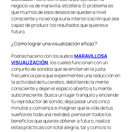
negocio va de maravilla, etcétera. El problema es
que muchos de esos deseos se quedan a nivel
consciente y no se logra una interiorización que sea
capaz de producir los resultados que quieres a
futuro.
¿Cómo lograr una visualización eficaz?
Podrás hacerlo con los audios
MARAVILLOSA
VISUALIZACIÓN
, los cuales funcionan con un
conjunto de sonidos que se emiten en la justa
frecuencia para que experimentes una reducción en
la actividad de tu cerebro, debilitando la mente
consciente y dejan el espacio abierto a tu mente
subconsciente. Busca un lugar tranquilo y enciende
tu reproductor de sonido, deja pasar unos cinco
minutos y comienza a imaginar que la vida de tus
sueños es toda una realidad, piensa en todos los
beneficios que quieres obtener a futuro, realiza
estas prácticas con total alegría, tal y como si lo