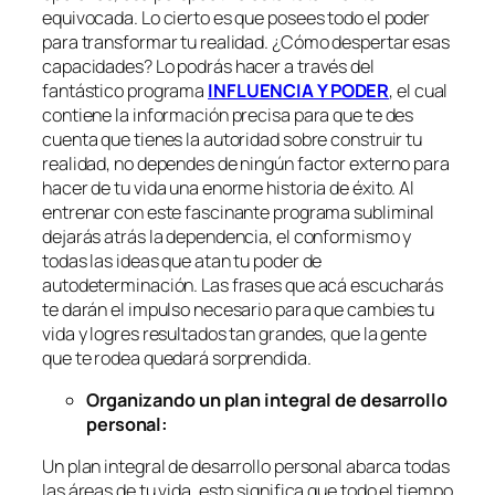
equivocada. Lo cierto es que posees todo el poder
para transformar tu realidad. ¿Cómo despertar esas
capacidades? Lo podrás hacer a través del
fantástico programa
INFLUENCIA Y PODER
, el cual
contiene la información precisa para que te des
cuenta que tienes la autoridad sobre construir tu
realidad, no dependes de ningún factor externo para
hacer de tu vida una enorme historia de éxito. Al
entrenar con este fascinante programa subliminal
dejarás atrás la dependencia, el conformismo y
todas las ideas que atan tu poder de
autodeterminación. Las frases que acá escucharás
te darán el impulso necesario para que cambies tu
vida y logres resultados tan grandes, que la gente
que te rodea quedará sorprendida.
Organizando un plan integral de desarrollo
personal:
Un plan integral de desarrollo personal abarca todas
las áreas de tu vida, esto significa que todo el tiempo