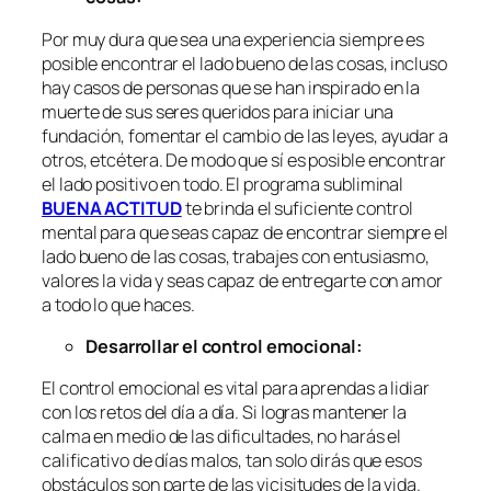
Por muy dura que sea una experiencia siempre es
posible encontrar el lado bueno de las cosas, incluso
hay casos de personas que se han inspirado en la
muerte de sus seres queridos para iniciar una
fundación, fomentar el cambio de las leyes, ayudar a
otros, etcétera. De modo que sí es posible encontrar
el lado positivo en todo. El programa subliminal
BUENA ACTITUD
te brinda el suficiente control
mental para que seas capaz de encontrar siempre el
lado bueno de las cosas, trabajes con entusiasmo,
valores la vida y seas capaz de entregarte con amor
a todo lo que haces.
Desarrollar el control emocional:
El control emocional es vital para aprendas a lidiar
con los retos del día a día. Si logras mantener la
calma en medio de las dificultades, no harás el
calificativo de días malos, tan solo dirás que esos
obstáculos son parte de las vicisitudes de la vida.