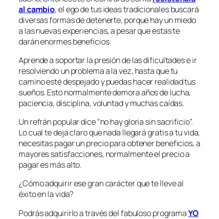
al cambio
, el ego de tus ideas tradicionales buscará
diversas formas de detenerte, porque hay un miedo
a las nuevas experiencias, a pesar que estas te
darán enormes beneficios.
Aprende a soportar la presión de las dificultades e ir
resolviendo un problema a la vez, hasta que tu
camino esté despejado y puedas hacer realidad tus
sueños. Esto normalmente demora años de lucha,
paciencia, disciplina, voluntad y muchas caídas.
Un refrán popular dice “no hay gloria sin sacrificio”.
Lo cual te deja claro que nada llegará gratis a tu vida,
necesitas pagar un precio para obtener beneficios, a
mayores satisfacciones, normalmente el precio a
pagar es más alto.
¿Cómo adquirir ese gran carácter que te lleve al
éxito en la vida?
Podrás adquirirlo a través del fabuloso programa
YO