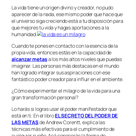
La vida tiene un origen divino y creador, no pudo
aparecer de la nada, ese mismo poder que hace que
el universo siga creciendo está a tu disposición para
que mejores tu vida y hagas aportaciones a la
humanidad.
Cuando te pones en contacto con la esencia de la
propia vida, entonces estás en la capacidad de
alcanzar metas
a los más altos niveles que puedas
imaginar. Las personas más destacas en el mundo
han logrado integrar sus aspiraciones con ese
fantástico poder creador para influir en el ambiente.
¿Cómo experimentar el milagro de la vida para una
gran transformación personal?
Lo harás si logras usar el poder manifestador que
está en ti. En el libro
EL SECRETO DEL PODER DE
LAS METAS
de Andrew Corentt, explica las
técnicas más efectivas para el cumplimiento de
cualquier sueño. Acá conocerás la forma de