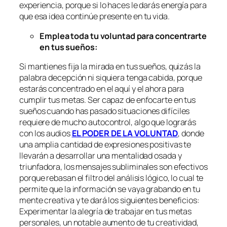
experiencia, porque si lo haces le darás energía para
que esa idea continúe presente en tu vida.
Emplea toda tu voluntad para concentrarte
en tus sueños:
Si mantienes fija la mirada en tus sueños, quizás la
palabra decepción ni siquiera tenga cabida, porque
estarás concentrado en el aquí y el ahora para
cumplir tus metas. Ser capaz de enfocarte en tus
sueños cuando has pasado situaciones difíciles
requiere de mucho autocontrol, algo que lograrás
con los audios
EL PODER DE LA VOLUNTAD
, donde
una amplia cantidad de expresiones positivas te
llevarán a desarrollar una mentalidad osada y
triunfadora, los mensajes subliminales son efectivos
porque rebasan el filtro del análisis lógico, lo cual te
permite que la información se vaya grabando en tu
mente creativa y te dará los siguientes beneficios:
Experimentar la alegría de trabajar en tus metas
personales, un notable aumento de tu creatividad,