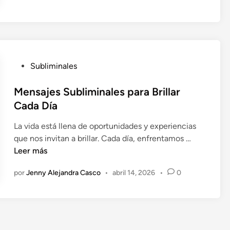
e
e
t
n
u
e
s
P
t
Subliminales
u
i
b
Mensajes Subliminales para Brillar
m
l
a
Cada Día
i
p
La vida está llena de oportunidades y experiencias
c
e
M
que nos invitan a brillar. Cada día, enfrentamos …
a
r
e
Leer más
d
s
n
o
o
por
Jenny Alejandra Casco
•
abril 14, 2026
•
0
s
e
n
a
n
a
j
l
e
c
s
a