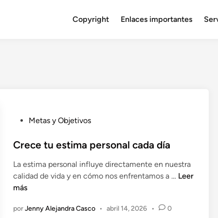
Copyright
Enlaces importantes
Serv
P
Metas y Objetivos
u
b
Crece tu estima personal cada día
l
La estima personal influye directamente en nuestra
i
C
calidad de vida y en cómo nos enfrentamos a …
Leer
c
r
más
a
e
d
por
Jenny Alejandra Casco
•
abril 14, 2026
•
0
c
o