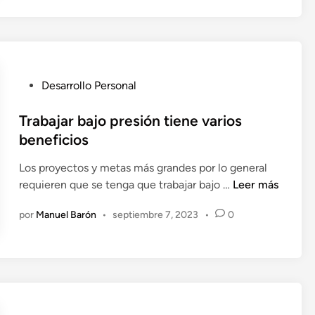
r
i
r
t
á
d
a
i
c
a
n
n
r
d
a
e
e
c
P
Desarrollo Personal
a
s
i
u
r
é
ó
b
Trabajar bajo presión tiene varios
o
x
n
l
beneficios
p
i
i
o
t
Los proyectos y metas más grandes por lo general
c
r
o
T
requieren que se tenga que trabajar bajo …
Leer más
a
t
s
r
d
u
por
Manuel Barón
•
septiembre 7, 2023
•
0
r
a
o
n
e
b
e
i
q
a
n
d
u
j
a
i
a
d
e
r
e