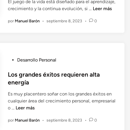
El juego de la vida está diseñado para el aprendizaje,
c
n
a
E
crecimiento y la continua evolución, si …
Leer más
a
c
r
l
d
o
a
por
Manuel Barón
•
septiembre 8, 2023
•
0
e
o
n
s
n
e
t
u
f
n
r
p
o
a
e
q
r
r
u
t
P
Desarrollo Personal
a
e
u
u
r
t
m
b
Los grandes éxitos requieren alta
l
e
i
l
a
energía
p
s
i
p
e
i
Es muy placentero soñar con los grandes éxitos en
c
r
r
ó
cualquier área del crecimiento personal, empresarial
a
o
m
n
L
o …
Leer más
d
c
i
d
o
o
r
t
por
Manuel Barón
•
septiembre 8, 2023
•
0
e
s
e
a
i
v
g
n
s