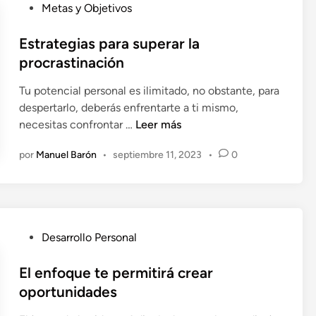
o
P
Metas y Objetivos
r
n
u
l
a
b
Estrategias para superar la
a
n
l
procrastinación
p
t
i
r
e
Tu potencial personal es ilimitado, no obstante, para
c
o
q
despertarlo, deberás enfrentarte a ti mismo,
a
s
u
E
necesitas confrontar …
Leer más
d
p
e
s
o
e
s
por
Manuel Barón
•
septiembre 11, 2023
•
0
t
e
r
i
r
n
i
g
a
d
n
t
a
i
e
d
P
Desarrollo Personal
f
g
u
i
i
b
El enfoque te permitirá crear
c
a
l
a
oportunidades
s
i
e
p