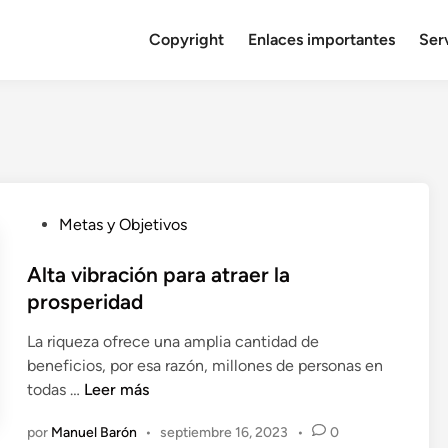
Copyright
Enlaces importantes
Serv
P
Metas y Objetivos
u
b
Alta vibración para atraer la
l
prosperidad
i
La riqueza ofrece una amplia cantidad de
c
beneficios, por esa razón, millones de personas en
a
A
todas …
Leer más
d
l
o
por
Manuel Barón
•
septiembre 16, 2023
•
0
t
e