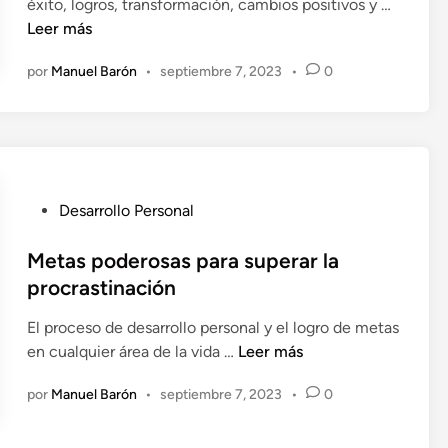
E
éxito, logros, transformación, cambios positivos y …
n
c
i
l
Leer más
t
a
o
é
a
d
s
por
Manuel Barón
•
septiembre 7, 2023
•
0
x
l
o
b
i
e
e
t
n
n
o
e
e
f
s
i
P
Desarrollo Personal
t
c
u
á
i
b
Metas poderosas para superar la
l
o
l
procrastinación
i
s
i
g
El proceso de desarrollo personal y el logro de metas
c
a
M
en cualquier área de la vida …
Leer más
a
d
e
d
o
por
Manuel Barón
•
septiembre 7, 2023
•
0
t
o
a
a
e
l
s