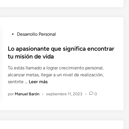
a
n
v
i
b
r
P
Desarrollo Personal
a
u
c
b
Lo apasionante que significa encontrar
i
l
tu misión de vida
ó
i
n
Tú estás llamado a lograr crecimiento personal,
c
p
alcanzar metas, llegar a un nivel de realización,
a
a
L
sentirte …
Leer más
d
r
o
o
a
por
Manuel Barón
•
septiembre 11, 2023
•
0
a
e
a
p
n
t
a
r
s
a
i
e