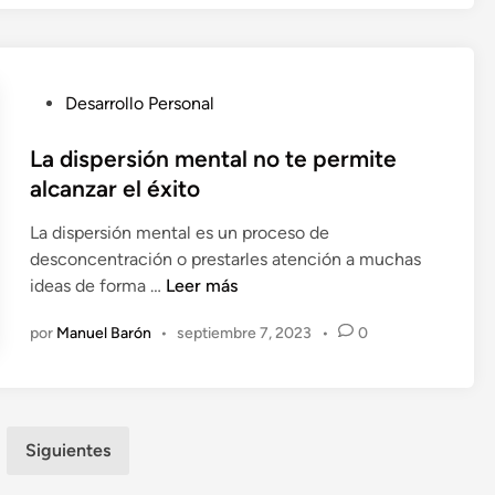
n
a
p
m
o
i
d
s
P
Desarrollo Personal
e
i
u
r
ó
b
La dispersión mental no te permite
o
n
l
s
alcanzar el éxito
d
i
a
e
La dispersión mental es un proceso de
c
s
v
desconcentración o prestarles atención a muchas
a
p
i
L
ideas de forma …
Leer más
d
a
d
a
o
r
a
por
Manuel Barón
•
septiembre 7, 2023
•
0
d
e
a
i
n
s
s
u
p
p
e
e
Siguientes
r
r