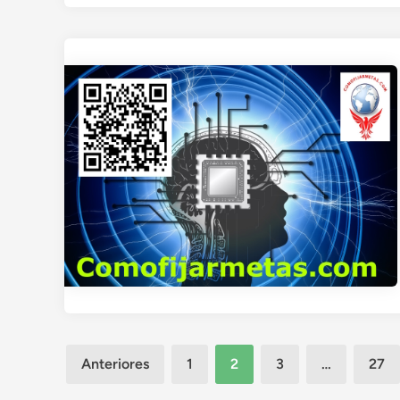
Paginación
Anteriores
1
2
3
…
27
de