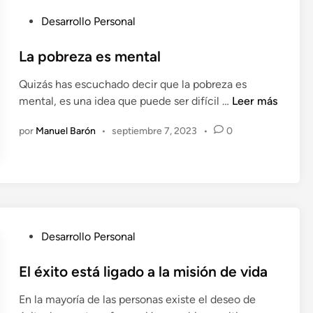
r
b
s
e
P
a
Desarrollo Personal
n
u
j
a
b
La pobreza es mental
o
l
l
p
Quizás has escuchado decir que la pobreza es
t
i
r
L
mental, es una idea que puede ser difícil …
Leer más
a
c
e
a
e
a
s
por
Manuel Barón
•
septiembre 7, 2023
•
0
p
n
d
i
o
e
o
ó
b
r
e
n
r
g
n
t
e
í
i
z
a
e
a
P
Desarrollo Personal
n
e
u
e
s
b
El éxito está ligado a la misión de vida
v
m
l
a
En la mayoría de las personas existe el deseo de
e
i
r