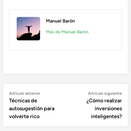
Manuel Barón
Más de Manuel Barón
Navegación
Artículo
Artí
Artículo anterior
Artículo siguiente
anterior:
sigu
Técnicas de
¿Cómo realizar
de
autosugestión para
inversiones
entradas
volverte rico
inteligentes?