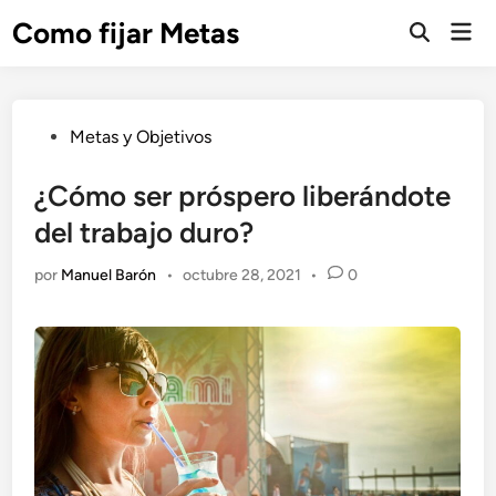
Saltar
Como fijar Metas
Men
al
Abrir
prin
búsqueda
contenido
Publicado
Metas y Objetivos
en
¿Cómo ser próspero liberándote
del trabajo duro?
por
Manuel Barón
•
octubre 28, 2021
•
0