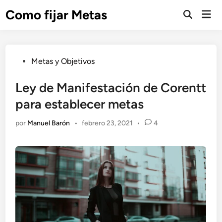
Saltar
Como fijar Metas
Men
al
Abrir
prin
búsqueda
contenido
Publicado
Metas y Objetivos
en
Ley de Manifestación de Corentt
para establecer metas
por
Manuel Barón
•
febrero 23, 2021
•
4