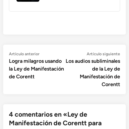
Navegación
Artículo
Artí
Artículo anterior
Artículo siguiente
anterior:
sigu
Logra milagros usando
Los audios subliminales
de
la Ley de Manifestación
de la Ley de
entradas
de Corentt
Manifestación de
Corentt
4 comentarios en «
Ley de
Manifestación de Corentt para