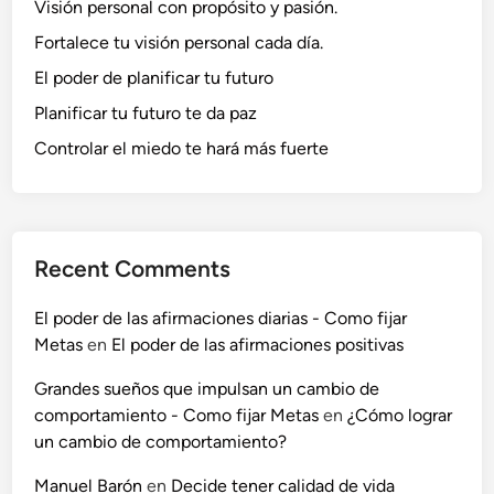
Visión personal con propósito y pasión.
i
d
Fortalece tu visión personal cada día.
a
El poder de planificar tu futuro
d
Planificar tu futuro te da paz
d
e
Controlar el miedo te hará más fuerte
v
i
d
a
Recent Comments
El poder de las afirmaciones diarias - Como fijar
Metas
en
El poder de las afirmaciones positivas
Grandes sueños que impulsan un cambio de
comportamiento - Como fijar Metas
en
¿Cómo lograr
un cambio de comportamiento?
Manuel Barón
en
Decide tener calidad de vida