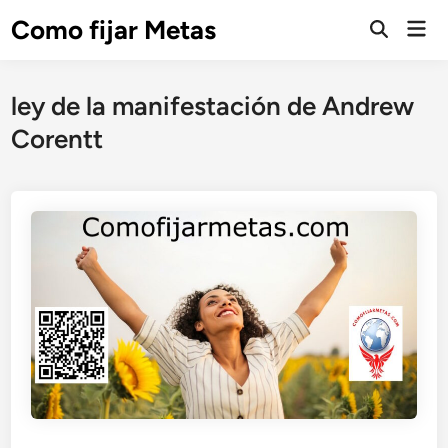
Saltar
Como fijar Metas
Men
al
Abrir
prin
búsqueda
contenido
ley de la manifestación de Andrew
Corentt