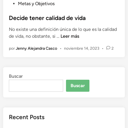
P
Metas y Objetivos
u
b
Decide tener calidad de vida
l
No existe una definición única de lo que es la calidad
i
D
de vida, no obstante, si …
Leer más
c
e
a
por
Jenny Alejandra Casco
•
noviembre 14, 2023
•
2
c
d
i
o
d
e
e
n
Buscar
t
e
Buscar
n
e
r
c
Recent Posts
a
l