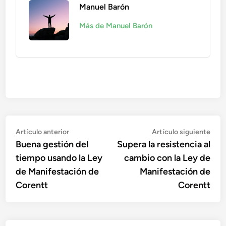
Manuel Barón
Más de Manuel Barón
Navegación
Artículo
Artí
Artículo anterior
Artículo siguiente
anterior:
sigu
Buena gestión del
Supera la resistencia al
de
tiempo usando la Ley
cambio con la Ley de
entradas
de Manifestación de
Manifestación de
Corentt
Corentt