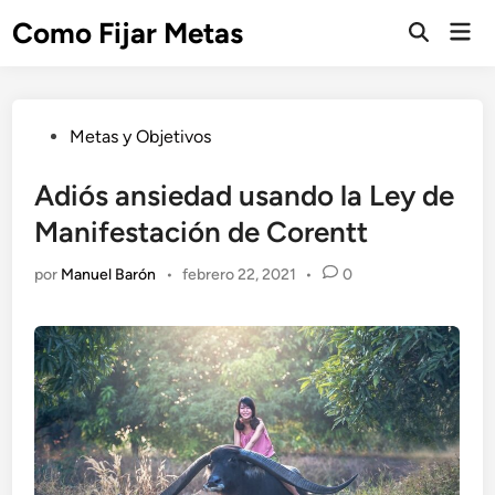
Saltar
Como Fijar Metas
Men
al
Abrir
prin
búsqueda
contenido
Publicado
Metas y Objetivos
en
Adiós ansiedad usando la Ley de
Manifestación de Corentt
por
Manuel Barón
•
febrero 22, 2021
•
0