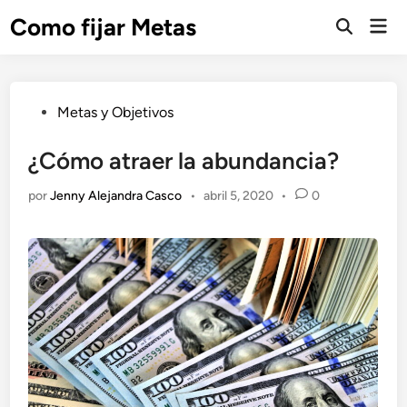
Saltar
Como fijar Metas
Men
al
Abrir
prin
búsqueda
contenido
Publicado
Metas y Objetivos
en
¿Cómo atraer la abundancia?
por
Jenny Alejandra Casco
•
abril 5, 2020
•
0