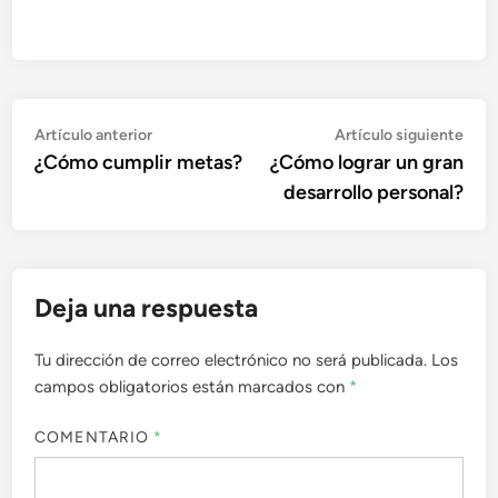
Navegación
Artículo
Artí
Artículo anterior
Artículo siguiente
anterior:
sigu
¿Cómo cumplir metas?
¿Cómo lograr un gran
de
desarrollo personal?
entradas
Deja una respuesta
Tu dirección de correo electrónico no será publicada.
Los
campos obligatorios están marcados con
*
COMENTARIO
*