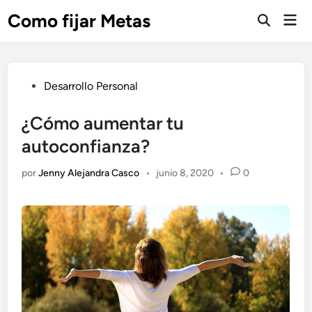
Saltar
Como fijar Metas
Men
al
Abrir
prin
búsqueda
contenido
Publicado
Desarrollo Personal
en
¿Cómo aumentar tu
autoconfianza?
por
Jenny Alejandra Casco
•
junio 8, 2020
•
0