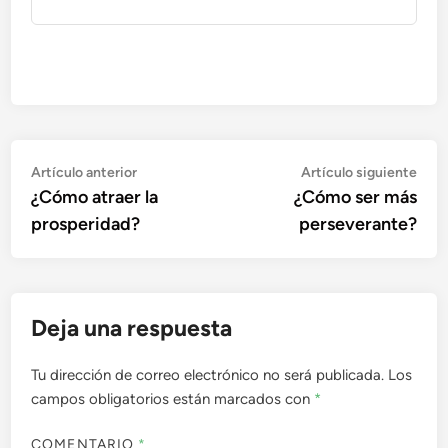
Navegación
Artículo
Artí
Artículo anterior
Artículo siguiente
anterior:
sigu
¿Cómo atraer la
¿Cómo ser más
de
prosperidad?
perseverante?
entradas
Deja una respuesta
Tu dirección de correo electrónico no será publicada.
Los
campos obligatorios están marcados con
*
COMENTARIO
*