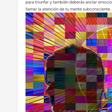
para triunfar y también deberás anclar emocio
llamar la atención de tu mente subconsciente.