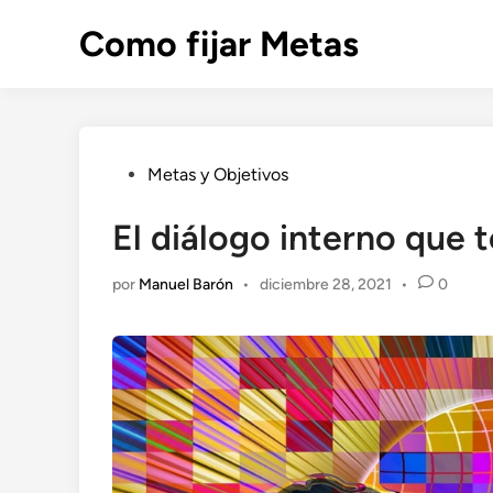
Saltar
Como fijar Metas
al
contenido
Publicado
Metas y Objetivos
en
El diálogo interno que 
por
Manuel Barón
•
diciembre 28, 2021
•
0