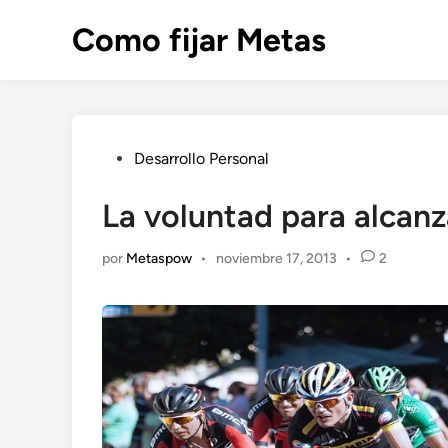
Saltar
Como fijar Metas
al
contenido
Publicado
Desarrollo Personal
en
La voluntad para alcan
por
Metaspow
•
noviembre 17, 2013
•
2