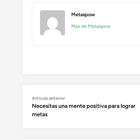
Metaspow
Más de Metaspow
Navegación
Artículo
Artículo anterior
anterior:
Necesitas una mente positiva para lograr
de
metas
entradas