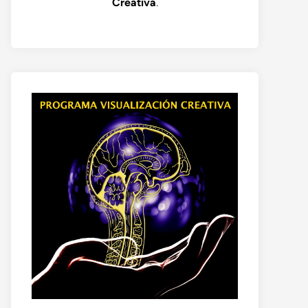
Creativa
.
o
te: